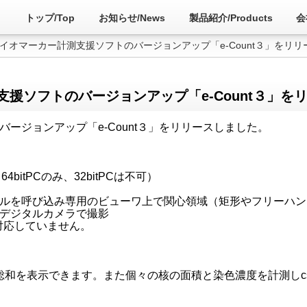
トップ/Top
お知らせ/News
製品紹介/Products
会
イオマーカー計測支援ソフトのバージョンアップ「e-Count３」をリリ
援ソフトのバージョンアップ「e-Count３」を
ージョンアップ「e-Count３」をリリースしました。
itPCのみ、32bitPCは不可）
ァイルを呼び込み専用のビューワ上で関心領域（矩形やフリーハ
デジタルカメラで撮影
対応していません。
総和を表示できます。また個々の核の面積と染色濃度を計測しc