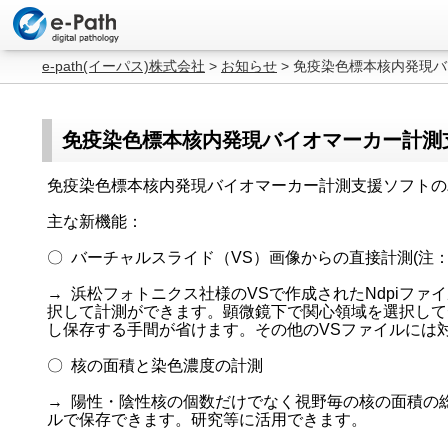
e-path(イーパス)株式会社
>
お知らせ
>
免疫染色標本核内発現バ
免疫染色標本核内発現バイオマーカー計測支
免疫染色標本核内発現バイオマーカー計測支援ソフトのバ
主な新機能：
〇 バーチャルスライド（VS）画像からの直接計測(注：64b
→ 浜松フォトニクス社様のVSで作成されたNdpiフ
択して計測ができます。顕微鏡下で関心領域を選択して
し保存する手間が省けます。その他のVSファイルには
〇 核の面積と染色濃度の計測
→ 陽性・陰性核の個数だけでなく視野毎の核の面積の
ルで保存できます。研究等に活用できます。