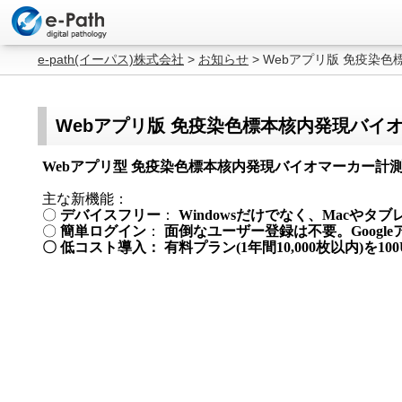
e-path(イーパス)株式会社
>
お知らせ
>
Webアプリ版 免疫染色
Webアプリ版 免疫染色標本核内発現バイオ
Webアプリ型 免疫染色標本核内発現バイオマーカー計測支
主な新機能：
〇
デバイスフリー
：
Windows
だけでなく、Macやタブ
〇
簡単ログイン
：
面倒なユーザー登録は不要。Goog
〇 低コスト導入：
有料プラン(
1
年間10,000枚以内)
を100